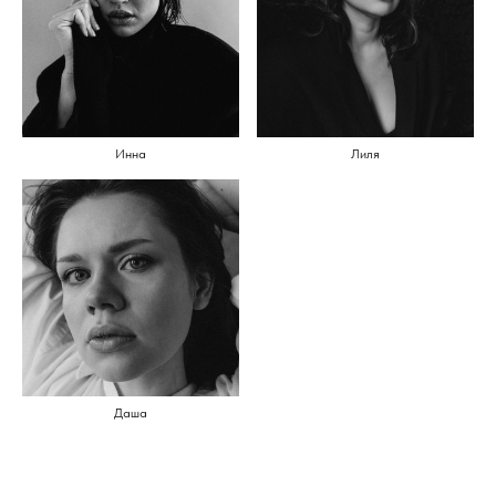
Инна
Лиля
Даша